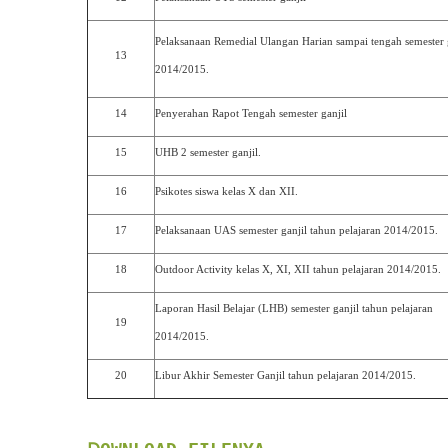
Pelaksanaan Remedial Ulangan Harian sampai tengah semester 
13
2014/2015.
14
Penyerahan Rapot Tengah semester ganjil
15
UHB 2 semester ganjil.
16
Psikotes siswa kelas X dan XII.
17
Pelaksanaan UAS semester ganjil tahun pelajaran 2014/2015.
18
Outdoor Activity kelas X, XI, XII tahun pelajaran 2014/2015.
Laporan Hasil Belajar (LHB) semester ganjil tahun pelajaran
19
2014/2015.
20
Libur Akhir Semester Ganjil tahun pelajaran 2014/2015.