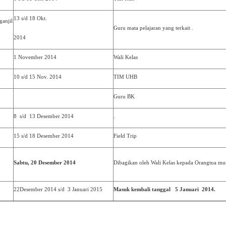
13 s/d 18 Okt.
ganjil
Guru mata pelajaran yang terkait .
2014
1 November 2014
Wali Kelas
10 s/d 15 Nov. 2014
TIM UHB
Guru BK
8 s/d 13 Desember 2014
.
15 s/d 18 Desember 2014
Field Trip
Sabtu, 20 Desember 2014
Dibagikan oleh Wali Kelas kepada Orangtua mu
22Desember 2014 s/d 3 Januari 2015
Masuk kembali tanggal 5 Januari 2014.