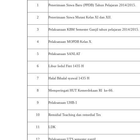
1
Penerimaan Siswa Baru (PPDB) Tahun Pelajaran 2014/2015.
2
Penerimaan Siswa Mutasi Kelas XI dan XII.
3
Pelaksanaan KBM Semester Ganjil tahun pelajaran 2014/2015.
4
Pelaksanaan MOPDB Kelas X.
5
Pelaksanaan SANLAT
6
Libur Iedul Fitri 1435 H
7
Halal Bihalal syawal 1435 H
8
Memperingati HUT Kemerdekaan RI ke-66.
9
Pelaksanaan UHB-1
10
Remidial Teaching dan remedial Tes
11
LDK
12
Pelaksanaan UTS semester ganjil