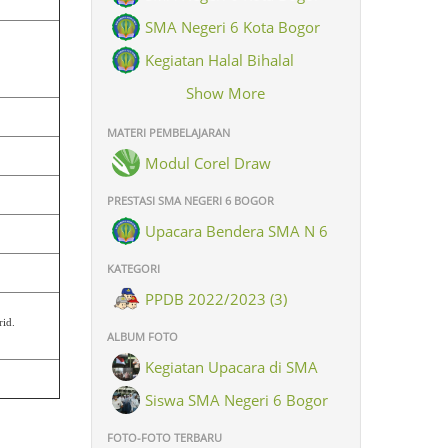
SMA Negeri 6 Kota Bogor
Kegiatan Halal Bihalal
Keluarga Besar SMAN 6 Kota
Show More
Bogor
MATERI PEMBELAJARAN
Modul Corel Draw
PRESTASI SMA NEGERI 6 BOGOR
Upacara Bendera SMA N 6
Kota Bogor dlm rangka
KATEGORI
memperingati hari Santri Nasional
PPDB 2022/2023 (3)
rid.
ALBUM FOTO
Kegiatan Upacara di SMA
Negeri 6 Bogor (8)
Siswa SMA Negeri 6 Bogor
(26)
FOTO-FOTO TERBARU