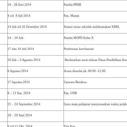
14 - 28 Juni 2014
Panitia PPDB
4 s/d 8 Juli 2014
Pan. Mutasi
14 Juli s/d 20 Desember 2014
Semua unsur sekolah melaksanakan KBM.
14 – 16 Juli
Panitia MOPD Kelas X
17 dan 19 Juli 2014
Pembinaan kerohanian
20 Juli – 5 Agustus 2014
Berdasarkan surat edaran Dinas Pendidikan Ko
6 Agustus 2014
Acara dimulai pk. 09.00 -12.00
17 Agustus 2014
Upacara Bendera.
8 – 13 Sep. 2014
Pan. UHB
21 – 24 September 2014
Guru mata pelajaran menyesuaikan waktu pelak
18 – 20 Sept 2014
6 s/d 11 Okt. 2014
Tim Kur.