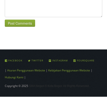
Post Comments
FACEBOOK
TWITTER
INSTAGRAM
FOURSQUARE
|
Aturan Penggunaan Website
|
Kebijakan Penggunaan Website
|
Hubungi Kami
|
Copyright © 2025
SMA Negeri 6 Kota Bogor. All Rights Reserved.