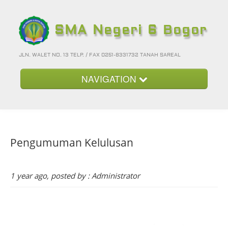
SMA Negeri 6 Bogor
JLN. WALET NO. 13 TELP. / FAX 0251-8331732 TANAH SAREAL
NAVIGATION
Beranda
Kategori
Pengumuman Kelulusan
Album Foto
Foto-Foto Terbaru
1 year ago, posted by : Administrator
Hubungi Kami
Forum
Login