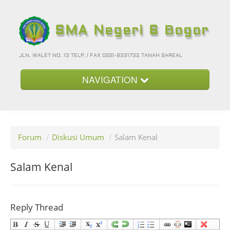
SMA Negeri 6 Bogor
JLN. WALET NO. 13 TELP. / FAX 0251-8331732 TANAH SAREAL
NAVIGATION
Beranda
Kategori
Forum
/
Diskusi Umum
/
Salam Kenal
Album Foto
Foto-Foto Terbaru
Salam Kenal
Hubungi Kami
Forum
Reply Thread
Login