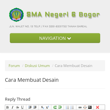
SMA Negeri 6 Bogor
JLN. WALET NO. 13 TELP. / FAX 0251-8331732 TANAH SAREAL
NAVIGATION
Beranda
Kategori
Forum
/
Diskusi Umum
/
Cara Membuat Desain
Album Foto
Foto-Foto Terbaru
Cara Membuat Desain
Hubungi Kami
Forum
Reply Thread
Login