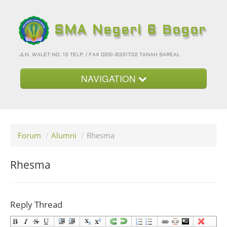
SMA Negeri 6 Bogor
JLN. WALET NO. 13 TELP. / FAX 0251-8331732 TANAH SAREAL
NAVIGATION
Beranda
Kategori
Forum
/
Alumni
/
Rhesma
Album Foto
Foto-Foto Terbaru
Rhesma
Hubungi Kami
Forum
Reply Thread
Login